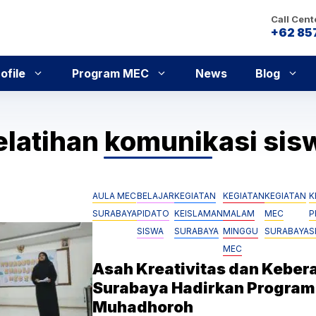
Call Cent
+62 85
ofile
Program MEC
News
Blog
elatihan komunikasi sis
AULA MEC
BELAJAR
KEGIATAN
KEGIATAN
KEGIATAN
K
SURABAYA
PIDATO
KEISLAMAN
MALAM
MEC
P
SISWA
SURABAYA
MINGGU
SURABAYA
S
MEC
Asah Kreativitas dan Keber
Surabaya Hadirkan Program
Muhadhoroh