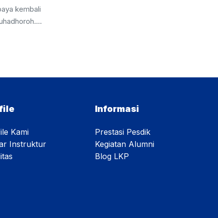
baya kembali
uhadhoroh.
keberanian
eningkatkan
a tanggung jawab.
sekali ini
k dibagi ke
elompok akan
apkan untuk
file
Informasi
erperan layaknya
ugas yang dibagi
ile Kami
Prestasi Pesdik
ar Instruktur
Kegiatan Alumni
itas
Blog LKP