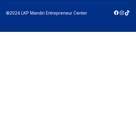
Faceboo
Instag
TikT
©2024 LKP Mandiri Entrepreneur Center