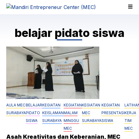
Skip
to
content
belajar pidato siswa
AULA MEC
BELAJAR
KEGIATAN
KEGIATAN
KEGIATAN
KEGIATAN
LATIHA
SURABAYA
PIDATO
KEISLAMAN
MALAM
MEC
PRESENTASI
KERJA
SISWA
SURABAYA
MINGGU
SURABAYA
SISWA
TIM
MEC
MEC
Asah Kreativitas dan Keberanian, MEC