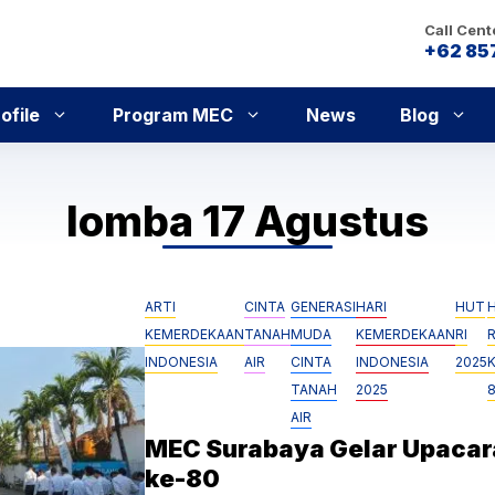
Call Cent
+62 85
ofile
Program MEC
News
Blog
lomba 17 Agustus
ARTI
CINTA
GENERASI
HARI
HUT
KEMERDEKAAN
TANAH
MUDA
KEMERDEKAAN
RI
R
INDONESIA
AIR
CINTA
INDONESIA
2025
TANAH
2025
AIR
MEC Surabaya Gelar Upacar
ke-80