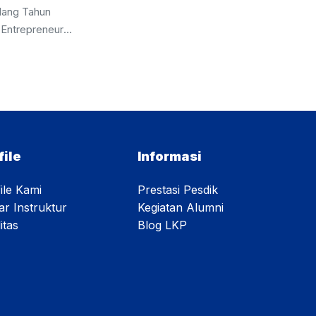
lang Tahun
 Entrepreneur
pacara bendera
erlangsung
 seluruh peserta
dalam upacara
iswaan dan Ust.
Pada kesempatan
cara. Dalam
file
Informasi
kemerdekaan
ile Kami
Prestasi Pesdik
ar Instruktur
Kegiatan Alumni
itas
Blog LKP