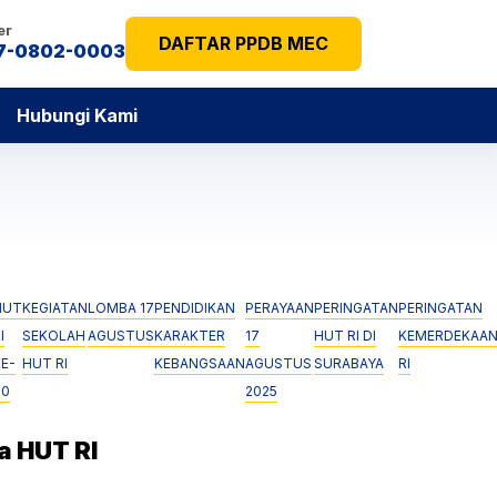
er
DAFTAR PPDB MEC
7-0802-0003
Hubungi Kami
HUT
KEGIATAN
LOMBA 17
PENDIDIKAN
PERAYAAN
PERINGATAN
PERINGATAN
I
SEKOLAH
AGUSTUS
KARAKTER
17
HUT RI DI
KEMERDEKAA
KE-
HUT RI
KEBANGSAAN
AGUSTUS
SURABAYA
RI
80
2025
a HUT RI