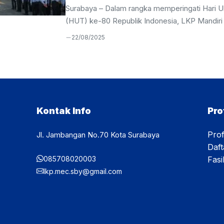
Surabaya – Dalam rangka memperingati Hari U
(HUT) ke-80 Republik Indonesia, LKP Mandiri
Center (MEC) Surabaya menyelenggarakan u
22/08/2025
pada Minggu, 17 Agustus 2025. Kegiatan ini b
khidmat mulai pukul 07.00 WIB dan diikuti oleh
didik MEC Surabaya angkatan 20. Turut hadir 
tersebut, Ust. Hamim selaku Wakil Kepala Kes
Muhaimin selaku Wakil Kepala Operasional. 
ini, Ust. Hamim ditunjuk sebagai pembina upa
Kontak Info
Pro
amanatnya, Ust. Hamim menekankan bahwa 
tidak datang ...
Prof
Jl. Jambangan No.70 Kota Surabaya
Daft
085708020003
Fasil
lkp.mec.sby@gmail.com