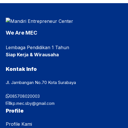
bersyukur atas apa yang mereka peroleh dari pasangannya
dan sadar akan kewajiban masing-masing. Apakah
Kewajiban Istri Dalam Islam? Sebagai istri, seorang
muslimah terikat ...
We Are MEC
Lembaga Pendidikan 1 Tahun
Siap Kerja & Wirausaha
Kontak Info
Jl. Jambangan No.70 Kota Surabaya
085708020003
lkp.mec.sby@gmail.com
Profile
Profile Kami