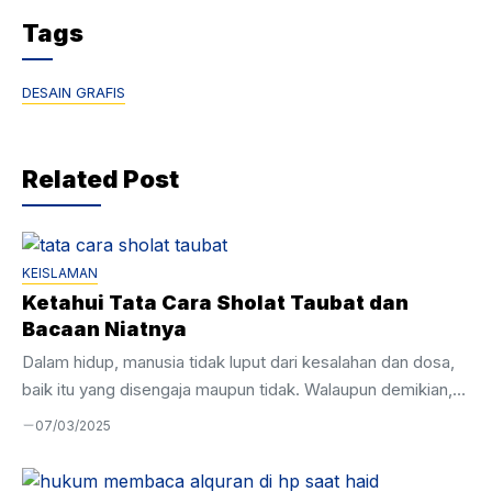
Tags
DESAIN GRAFIS
Related Post
KEISLAMAN
Ketahui Tata Cara Sholat Taubat dan
Bacaan Niatnya
Dalam hidup, manusia tidak luput dari kesalahan dan dosa,
baik itu yang disengaja maupun tidak. Walaupun demikian,
Allah SWT selalu membuka pintu rahmat bagi umatnya
07/03/2025
untuk bertaubat. Salah satu caranya yaitu dengan
melaksanakan tata cara sholat taubat dengan sungguh-