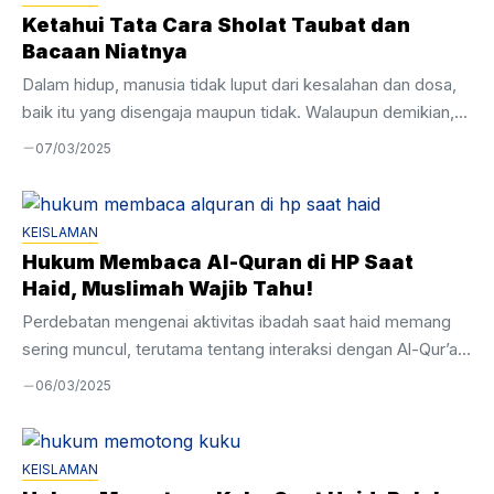
Ketahui Tata Cara Sholat Taubat dan
Bacaan Niatnya
Dalam hidup, manusia tidak luput dari kesalahan dan dosa,
baik itu yang disengaja maupun tidak. Walaupun demikian,
Allah SWT selalu membuka pintu rahmat bagi umatnya
07/03/2025
untuk bertaubat. Salah satu caranya yaitu dengan
melaksanakan tata cara sholat taubat dengan sungguh-
sungguh. Hal ini menunjukkan bahwa, seseorang yang
KEISLAMAN
melakukan dosa besar atau memiliki dosa yang telah
Hukum Membaca Al-Quran di HP Saat
menumpuk bukan berarti tidak dapat memperbaikinya. Bagi
Haid, Muslimah Wajib Tahu!
kamu yang ingin mengetahui lebih dalam mengenai sholat
Perdebatan mengenai aktivitas ibadah saat haid memang
taubat mulai dari niat, tata cara hingga doa-doanya, simak
sering muncul, terutama tentang interaksi dengan Al-Qur’an.
selengkapnya di sini. ...
Salah satu yang kerap jadi pertanyaan adalah hukum
06/03/2025
membaca Al-Quran di HP saat haid, apakah diperbolehkan
atau justru dilarang, pahami lebih lanjut, yuk! Membaca Al-
Quran melalui smartphone saat menstruasi sebenarnya
KEISLAMAN
memiliki landasan hukum yang perlu dipahami lebih dalam