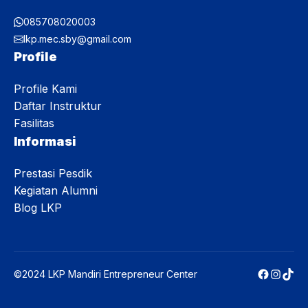
085708020003
lkp.mec.sby@gmail.com
Profile
Profile Kami
Daftar Instruktur
Fasilitas
Informasi
Prestasi Pesdik
Kegiatan Alumni
Blog LKP
Faceboo
Instag
TikT
©2024 LKP Mandiri Entrepreneur Center