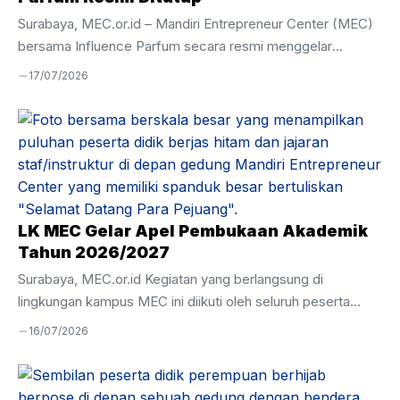
Surabaya, MEC.or.id – Mandiri Entrepreneur Center (MEC)
bersama Influence Parfum secara resmi menggelar
Penutupan Magang Influence Parfum pada Selasa, 7 Juli
17/07/2026
2026. Kegiatan ini menjadi penanda berakhirnya program
magang yang telah berlangsung selama tiga bulan, yakni
mulai 7 April hingga 7 Juli 2026. Acara penutupan dihadiri
oleh perwakilan Influence Parfum, Bapak Zulfi, serta Wakil
Kepala Kesiswaan Mandiri Entrepreneur Center, Ustadz
Hamim. Momen ini sekaligus menjadi ajang evaluasi atas
pelaksanaan magang serta pemenuhan hasil perkembangan
LK MEC Gelar Apel Pembukaan Akademik
peserta didik selama menjalani pembelajaran langsung ...
Tahun 2026/2027
Surabaya, MEC.or.id Kegiatan yang berlangsung di
lingkungan kampus MEC ini diikuti oleh seluruh peserta
didik, tenaga pendidik, serta jajaran manajemen dengan
16/07/2026
penuh semangat dan khidmat. Apel pembukaan akademik
menjadi momentum penting untuk menanamkan nilai
kedisiplinan, tanggung jawab, serta kesiapan seluruh civitas