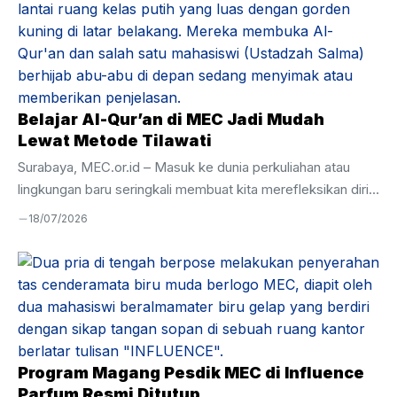
Belajar Al-Qur’an di MEC Jadi Mudah
Lewat Metode Tilawati
Surabaya, MEC.or.id – Masuk ke dunia perkuliahan atau
lingkungan baru seringkali membuat kita merefleksikan diri,
termasuk dalam urusan ibadah. Banyak dari kita yang
18/07/2026
merasa minder karena di usia remaja atau dewasa,
kemampuan membaca Al-Qur’an masih terbata-bata. Rasa
malu akhirnya menjadi penghambat utama untuk mulai
belajar lagi. Pengalaman berbeda justru dirasakan oleh para
peserta di Mandiri Entrepreneur Center (MEC). Di sini,
keterbatasan masa lalu bukan alasan untuk menghentikan
perkembangan. Melalui program keagamaan yang intensif,
Program Magang Pesdik MEC di Influence
belajar Al-Qur’an di MEC menjadi momen titik ...
Parfum Resmi Ditutup