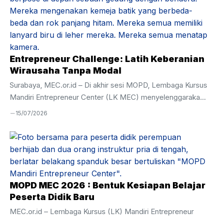
akademika dalam menjalankan proses pendidikan selama
satu tahun ke depan. Melalui kegiatan ini, peserta didik
diajak untuk memulai perjalanan belajar dengan komitmen
yang kuat demi meraih kompetensi dan karakter yang
unggul. Amanat Pembina Apel Pada kesempatan tersebut,
Entrepreneur Challenge: Latih Keberanian
Ustadz Hamim ...
Wirausaha Tanpa Modal
Surabaya, MEC.or.id – Di akhir sesi MOPD, Lembaga Kursus
Mandiri Entrepreneur Center (LK MEC) menyelenggarakan
kegiatan Entrepreneur Challenge sebagai bagian dari
15/07/2026
pembentukan karakter dan penguatan kompetensi dasar
kewirausahaan bagi peserta didik baru. Kegiatan yang diikuti
oleh 44 peserta ini dirancang untuk memberikan
pengalaman langsung dalam mengenali kebutuhan pasar,
membangun komunikasi dengan calon mitra usaha, hingga
melakukan praktik penjualan secara nyata. Sebanyak 44
MOPD MEC 2026 : Bentuk Kesiapan Belajar
peserta dibagi ke dalam 10 kelompok, masing-masing
Peserta Didik Baru
terdiri atas 4–5 orang. Mereka memperoleh tantangan
MEC.or.id – Lembaga Kursus (LK) Mandiri Entrepreneur