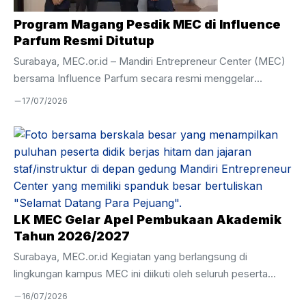
Program Magang Pesdik MEC di Influence
Parfum Resmi Ditutup
Surabaya, MEC.or.id – Mandiri Entrepreneur Center (MEC)
bersama Influence Parfum secara resmi menggelar
Penutupan Magang Influence Parfum pada Selasa, 7 Juli
17/07/2026
2026. Kegiatan ini menjadi penanda berakhirnya program
magang yang telah berlangsung selama tiga bulan, yakni
mulai 7 April hingga 7 Juli 2026. Acara penutupan dihadiri
oleh perwakilan Influence Parfum, Bapak Zulfi, serta Wakil
Kepala Kesiswaan Mandiri Entrepreneur Center, Ustadz
Hamim. Momen ini sekaligus menjadi ajang evaluasi atas
pelaksanaan magang serta pemenuhan hasil perkembangan
LK MEC Gelar Apel Pembukaan Akademik
peserta didik selama menjalani pembelajaran langsung ...
Tahun 2026/2027
Surabaya, MEC.or.id Kegiatan yang berlangsung di
lingkungan kampus MEC ini diikuti oleh seluruh peserta
didik, tenaga pendidik, serta jajaran manajemen dengan
16/07/2026