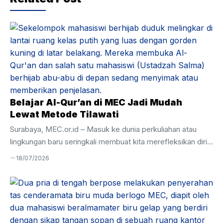
Belajar Al-Qur’an di MEC Jadi Mudah
Lewat Metode Tilawati
Surabaya, MEC.or.id – Masuk ke dunia perkuliahan atau
lingkungan baru seringkali membuat kita merefleksikan diri,
termasuk dalam urusan ibadah. Banyak dari kita yang
18/07/2026
merasa minder karena di usia remaja atau dewasa,
kemampuan membaca Al-Qur’an masih terbata-bata. Rasa
malu akhirnya menjadi penghambat utama untuk mulai
belajar lagi. Pengalaman berbeda justru dirasakan oleh para
peserta di Mandiri Entrepreneur Center (MEC). Di sini,