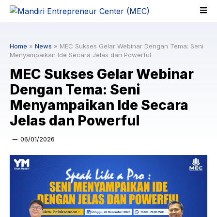
Skip
to
content
Home
»
News
»
MEC Sukses Gelar Webinar Dengan Tema: Seni
Menyampaikan Ide Secara Jelas dan Powerful
MEC Sukses Gelar Webinar
Dengan Tema: Seni
Menyampaikan Ide Secara
Jelas dan Powerful
06/01/2026