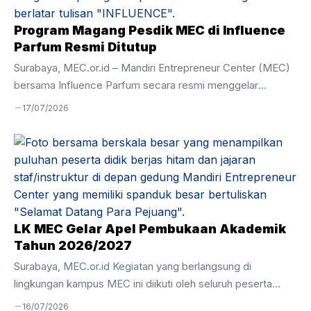
keterbatasan masa lalu bukan alasan untuk menghentikan
perkembangan. Melalui program keagamaan yang intensif,
Program Magang Pesdik MEC di Influence
belajar Al-Qur’an di MEC menjadi momen titik ...
Parfum Resmi Ditutup
Surabaya, MEC.or.id – Mandiri Entrepreneur Center (MEC)
bersama Influence Parfum secara resmi menggelar
Penutupan Magang Influence Parfum pada Selasa, 7 Juli
17/07/2026
2026. Kegiatan ini menjadi penanda berakhirnya program
magang yang telah berlangsung selama tiga bulan, yakni
mulai 7 April hingga 7 Juli 2026. Acara penutupan dihadiri
oleh perwakilan Influence Parfum, Bapak Zulfi, serta Wakil
Kepala Kesiswaan Mandiri Entrepreneur Center, Ustadz
Hamim. Momen ini sekaligus menjadi ajang evaluasi atas
pelaksanaan magang serta pemenuhan hasil perkembangan
LK MEC Gelar Apel Pembukaan Akademik
peserta didik selama menjalani pembelajaran langsung ...
Tahun 2026/2027
Surabaya, MEC.or.id Kegiatan yang berlangsung di
lingkungan kampus MEC ini diikuti oleh seluruh peserta
didik, tenaga pendidik, serta jajaran manajemen dengan
16/07/2026