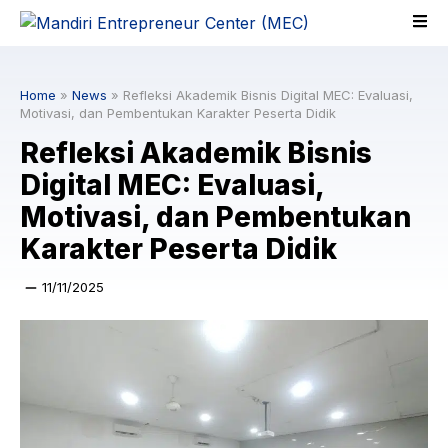
Skip
to
content
Home
»
News
»
Refleksi Akademik Bisnis Digital MEC: Evaluasi,
Motivasi, dan Pembentukan Karakter Peserta Didik
Refleksi Akademik Bisnis
Digital MEC: Evaluasi,
Motivasi, dan Pembentukan
Karakter Peserta Didik
11/11/2025