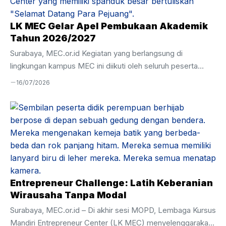
Hamim. Momen ini sekaligus menjadi ajang evaluasi atas
pelaksanaan magang serta pemenuhan hasil perkembangan
LK MEC Gelar Apel Pembukaan Akademik
peserta didik selama menjalani pembelajaran langsung ...
Tahun 2026/2027
Surabaya, MEC.or.id Kegiatan yang berlangsung di
lingkungan kampus MEC ini diikuti oleh seluruh peserta
didik, tenaga pendidik, serta jajaran manajemen dengan
16/07/2026
penuh semangat dan khidmat. Apel pembukaan akademik
menjadi momentum penting untuk menanamkan nilai
kedisiplinan, tanggung jawab, serta kesiapan seluruh civitas
akademika dalam menjalankan proses pendidikan selama
satu tahun ke depan. Melalui kegiatan ini, peserta didik
diajak untuk memulai perjalanan belajar dengan komitmen
yang kuat demi meraih kompetensi dan karakter yang
unggul. Amanat Pembina Apel Pada kesempatan tersebut,
Entrepreneur Challenge: Latih Keberanian
Ustadz Hamim ...
Wirausaha Tanpa Modal
Surabaya, MEC.or.id – Di akhir sesi MOPD, Lembaga Kursus
Mandiri Entrepreneur Center (LK MEC) menyelenggarakan