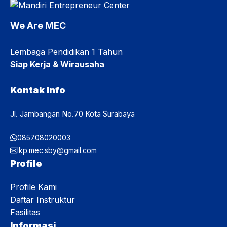
kehidupan belajar di MEC. Selain memperoleh informasi
mengenai program pendidikan, peserta juga dibekali ...
We Are MEC
Lembaga Pendidikan 1 Tahun
Siap Kerja & Wirausaha
Kontak Info
Jl. Jambangan No.70 Kota Surabaya
085708020003
lkp.mec.sby@gmail.com
Profile
Profile Kami
Daftar Instruktur
Fasilitas
Informasi