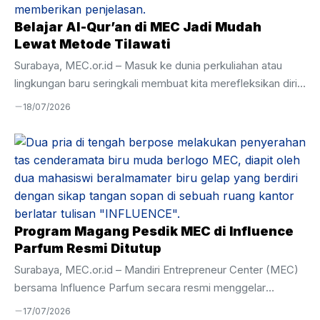
Belajar Al-Qur’an di MEC Jadi Mudah
Lewat Metode Tilawati
Surabaya, MEC.or.id – Masuk ke dunia perkuliahan atau
lingkungan baru seringkali membuat kita merefleksikan diri,
termasuk dalam urusan ibadah. Banyak dari kita yang
18/07/2026
merasa minder karena di usia remaja atau dewasa,
kemampuan membaca Al-Qur’an masih terbata-bata. Rasa
malu akhirnya menjadi penghambat utama untuk mulai
belajar lagi. Pengalaman berbeda justru dirasakan oleh para
peserta di Mandiri Entrepreneur Center (MEC). Di sini,
keterbatasan masa lalu bukan alasan untuk menghentikan
perkembangan. Melalui program keagamaan yang intensif,
Program Magang Pesdik MEC di Influence
belajar Al-Qur’an di MEC menjadi momen titik ...
Parfum Resmi Ditutup
Surabaya, MEC.or.id – Mandiri Entrepreneur Center (MEC)
bersama Influence Parfum secara resmi menggelar
Penutupan Magang Influence Parfum pada Selasa, 7 Juli
17/07/2026