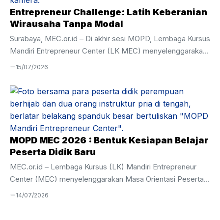
unggul. Amanat Pembina Apel Pada kesempatan tersebut,
Entrepreneur Challenge: Latih Keberanian
Ustadz Hamim ...
Wirausaha Tanpa Modal
Surabaya, MEC.or.id – Di akhir sesi MOPD, Lembaga Kursus
Mandiri Entrepreneur Center (LK MEC) menyelenggarakan
kegiatan Entrepreneur Challenge sebagai bagian dari
15/07/2026
pembentukan karakter dan penguatan kompetensi dasar
kewirausahaan bagi peserta didik baru. Kegiatan yang diikuti
oleh 44 peserta ini dirancang untuk memberikan
pengalaman langsung dalam mengenali kebutuhan pasar,
membangun komunikasi dengan calon mitra usaha, hingga
melakukan praktik penjualan secara nyata. Sebanyak 44
MOPD MEC 2026 : Bentuk Kesiapan Belajar
peserta dibagi ke dalam 10 kelompok, masing-masing
Peserta Didik Baru
terdiri atas 4–5 orang. Mereka memperoleh tantangan
MEC.or.id – Lembaga Kursus (LK) Mandiri Entrepreneur
untuk keluar dari lingkungan ...
Center (MEC) menyelenggarakan Masa Orientasi Peserta
Didik (MOPD) Tahun Akademik 2026–2027 pada 6–10 Juli
14/07/2026
2026 . Kegiatan ini diikuti oleh 44 peserta didik baru dari
berbagai daerah di Indonesia sebagai langkah awal untuk