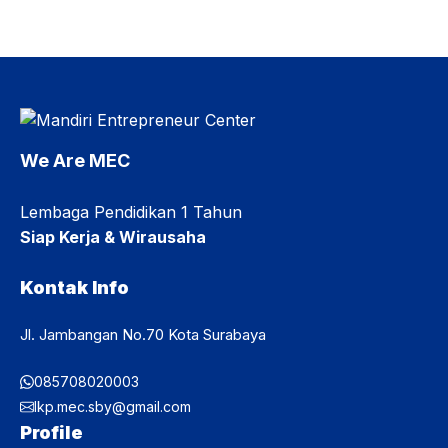
mengenal Program Yatim Mandiri, sistem pendidikan MEC,
kehidupan berasrama, serta berbagai bekal pengembangan
diri sebelum memasuki proses pembelajaran. MOPD
menjadi bagian dari proses transisi peserta didik menuju
kehidupan belajar di MEC. Selain memperoleh informasi
mengenai program pendidikan, peserta juga dibekali ...
We Are MEC
Lembaga Pendidikan 1 Tahun
Siap Kerja & Wirausaha
Kontak Info
Jl. Jambangan No.70 Kota Surabaya
085708020003
lkp.mec.sby@gmail.com
Profile