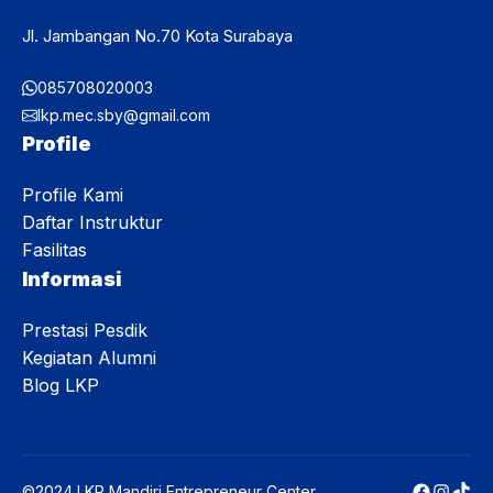
Jl. Jambangan No.70 Kota Surabaya
085708020003
lkp.mec.sby@gmail.com
Profile
Profile Kami
Daftar Instruktur
Fasilitas
Informasi
Prestasi Pesdik
Kegiatan Alumni
Blog LKP
Faceboo
Instag
TikT
©2024 LKP Mandiri Entrepreneur Center