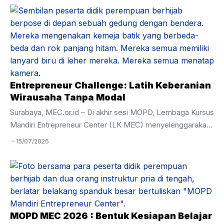
menjadi momentum penting untuk menanamkan nilai
kedisiplinan, tanggung jawab, serta kesiapan seluruh civitas
akademika dalam menjalankan proses pendidikan selama
satu tahun ke depan. Melalui kegiatan ini, peserta didik
diajak untuk memulai perjalanan belajar dengan komitmen
yang kuat demi meraih kompetensi dan karakter yang
unggul. Amanat Pembina Apel Pada kesempatan tersebut,
Entrepreneur Challenge: Latih Keberanian
Ustadz Hamim ...
Wirausaha Tanpa Modal
Surabaya, MEC.or.id – Di akhir sesi MOPD, Lembaga Kursus
Mandiri Entrepreneur Center (LK MEC) menyelenggarakan
kegiatan Entrepreneur Challenge sebagai bagian dari
15/07/2026
pembentukan karakter dan penguatan kompetensi dasar
kewirausahaan bagi peserta didik baru. Kegiatan yang diikuti
oleh 44 peserta ini dirancang untuk memberikan
pengalaman langsung dalam mengenali kebutuhan pasar,
membangun komunikasi dengan calon mitra usaha, hingga
melakukan praktik penjualan secara nyata. Sebanyak 44
MOPD MEC 2026 : Bentuk Kesiapan Belajar