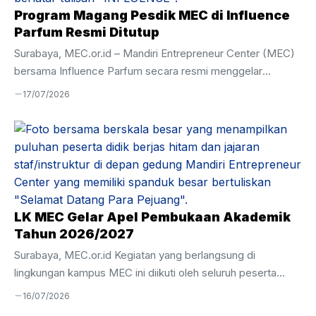
perkembangan. Melalui program keagamaan yang intensif,
Program Magang Pesdik MEC di Influence
belajar Al-Qur’an di MEC menjadi momen titik ...
Parfum Resmi Ditutup
Surabaya, MEC.or.id – Mandiri Entrepreneur Center (MEC)
bersama Influence Parfum secara resmi menggelar
Penutupan Magang Influence Parfum pada Selasa, 7 Juli
17/07/2026
2026. Kegiatan ini menjadi penanda berakhirnya program
magang yang telah berlangsung selama tiga bulan, yakni
mulai 7 April hingga 7 Juli 2026. Acara penutupan dihadiri
oleh perwakilan Influence Parfum, Bapak Zulfi, serta Wakil
Kepala Kesiswaan Mandiri Entrepreneur Center, Ustadz
Hamim. Momen ini sekaligus menjadi ajang evaluasi atas
pelaksanaan magang serta pemenuhan hasil perkembangan
LK MEC Gelar Apel Pembukaan Akademik
peserta didik selama menjalani pembelajaran langsung ...
Tahun 2026/2027
Surabaya, MEC.or.id Kegiatan yang berlangsung di
lingkungan kampus MEC ini diikuti oleh seluruh peserta
didik, tenaga pendidik, serta jajaran manajemen dengan
16/07/2026
penuh semangat dan khidmat. Apel pembukaan akademik