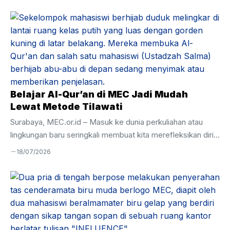
Belajar Al-Qur’an di MEC Jadi Mudah
Lewat Metode Tilawati
Surabaya, MEC.or.id – Masuk ke dunia perkuliahan atau
lingkungan baru seringkali membuat kita merefleksikan diri,
termasuk dalam urusan ibadah. Banyak dari kita yang
18/07/2026
merasa minder karena di usia remaja atau dewasa,
kemampuan membaca Al-Qur’an masih terbata-bata. Rasa
malu akhirnya menjadi penghambat utama untuk mulai
belajar lagi. Pengalaman berbeda justru dirasakan oleh para
peserta di Mandiri Entrepreneur Center (MEC). Di sini,
keterbatasan masa lalu bukan alasan untuk menghentikan