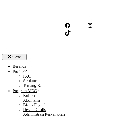
Facebook
Instagram
©2024 LKP Mandiri
Entrepreneur Center
TikTok
Close
Beranda
Profile
FAQ
Struktur
Tentang Kami
Program MEC
Kuliner
Akuntansi
Bisnis Digital
Desain Grafis
Administrasi Perkantoran