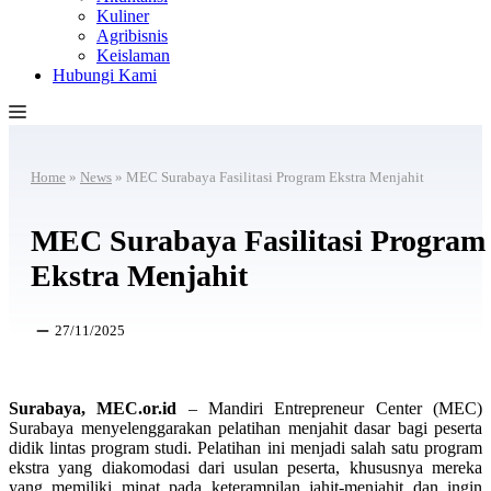
Kuliner
Agribisnis
Keislaman
Hubungi Kami
Home
»
News
»
MEC Surabaya Fasilitasi Program Ekstra Menjahit
MEC Surabaya Fasilitasi Program
Ekstra Menjahit
27/11/2025
Surabaya, MEC.or.id
– Mandiri Entrepreneur Center (MEC)
Surabaya menyelenggarakan pelatihan menjahit dasar bagi peserta
didik lintas program studi. Pelatihan ini menjadi salah satu program
ekstra yang diakomodasi dari usulan peserta, khususnya mereka
yang memiliki minat pada keterampilan jahit-menjahit dan ingin