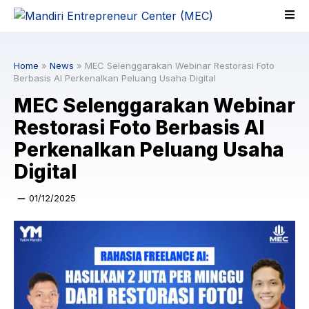
Skip
to
content
Home
»
News
»
MEC Selenggarakan Webinar Restorasi Foto
Berbasis AI Perkenalkan Peluang Usaha Digital
MEC Selenggarakan Webinar
Restorasi Foto Berbasis AI
Perkenalkan Peluang Usaha
Digital
01/12/2025