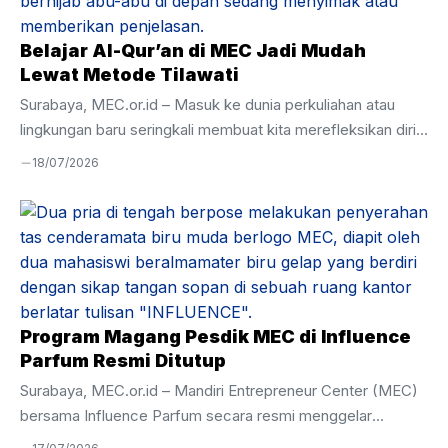
Belajar Al-Qur’an di MEC Jadi Mudah
Lewat Metode Tilawati
Surabaya, MEC.or.id – Masuk ke dunia perkuliahan atau
lingkungan baru seringkali membuat kita merefleksikan diri,
termasuk dalam urusan ibadah. Banyak dari kita yang
18/07/2026
merasa minder karena di usia remaja atau dewasa,
kemampuan membaca Al-Qur’an masih terbata-bata. Rasa
malu akhirnya menjadi penghambat utama untuk mulai
belajar lagi. Pengalaman berbeda justru dirasakan oleh para
peserta di Mandiri Entrepreneur Center (MEC). Di sini,
keterbatasan masa lalu bukan alasan untuk menghentikan
perkembangan. Melalui program keagamaan yang intensif,
Program Magang Pesdik MEC di Influence
belajar Al-Qur’an di MEC menjadi momen titik ...
Parfum Resmi Ditutup
Surabaya, MEC.or.id – Mandiri Entrepreneur Center (MEC)
bersama Influence Parfum secara resmi menggelar
Penutupan Magang Influence Parfum pada Selasa, 7 Juli