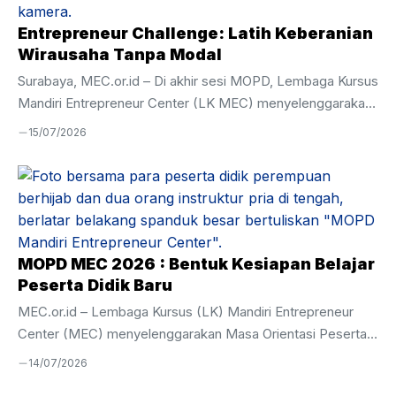
yang kuat demi meraih kompetensi dan karakter yang
unggul. Amanat Pembina Apel Pada kesempatan tersebut,
Entrepreneur Challenge: Latih Keberanian
Ustadz Hamim ...
Wirausaha Tanpa Modal
Surabaya, MEC.or.id – Di akhir sesi MOPD, Lembaga Kursus
Mandiri Entrepreneur Center (LK MEC) menyelenggarakan
kegiatan Entrepreneur Challenge sebagai bagian dari
15/07/2026
pembentukan karakter dan penguatan kompetensi dasar
kewirausahaan bagi peserta didik baru. Kegiatan yang diikuti
oleh 44 peserta ini dirancang untuk memberikan
pengalaman langsung dalam mengenali kebutuhan pasar,
membangun komunikasi dengan calon mitra usaha, hingga
melakukan praktik penjualan secara nyata. Sebanyak 44
MOPD MEC 2026 : Bentuk Kesiapan Belajar
peserta dibagi ke dalam 10 kelompok, masing-masing
Peserta Didik Baru
terdiri atas 4–5 orang. Mereka memperoleh tantangan
MEC.or.id – Lembaga Kursus (LK) Mandiri Entrepreneur
untuk keluar dari lingkungan ...
Center (MEC) menyelenggarakan Masa Orientasi Peserta
Didik (MOPD) Tahun Akademik 2026–2027 pada 6–10 Juli
14/07/2026
2026 . Kegiatan ini diikuti oleh 44 peserta didik baru dari