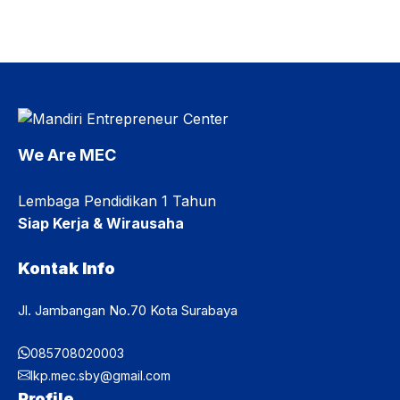
berbagai daerah di Indonesia sebagai langkah awal untuk
mengenal Program Yatim Mandiri, sistem pendidikan MEC,
kehidupan berasrama, serta berbagai bekal pengembangan
diri sebelum memasuki proses pembelajaran. MOPD
menjadi bagian dari proses transisi peserta didik menuju
kehidupan belajar di MEC. Selain memperoleh informasi
mengenai program pendidikan, peserta juga dibekali ...
We Are MEC
Lembaga Pendidikan 1 Tahun
Siap Kerja & Wirausaha
Kontak Info
Jl. Jambangan No.70 Kota Surabaya
085708020003
lkp.mec.sby@gmail.com
Profile