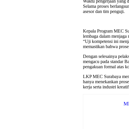
Waktu pengerjaan yang di
Selama proses berlangsun
asesor dan tim penguji.
Kepala Program MEC Sur
lembaga dalam menjaga m
“Uji kompetensi ini menja
memastikan bahwa proses 
Dengan selesainya pelaksa
mengacu pada standar Bad
pengakuan formal atas ko
LKP MEC Surabaya memand
hanya menekankan proses 
kerja serta industri kreatif
ME