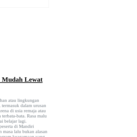
i Mudah Lewat
ahan atau lingkungan
i, termasuk dalam urusan
rena di usia remaja atau
erbata-bata. Rasa malu
 belajar lagi.
peserta di Mandiri
an masa lalu bukan alasan
rogram keagamaan yang