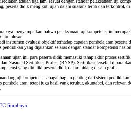
sediakan adalah tiga jam, sesuai dengan standar pelaksanaan uji kom
g, peserta didik mengikuti ujian dalam suasana tertib dan terkontrol,
abaya menyampaikan bahwa pelaksanaan uji kompetensi ini merupaka
utu lulusan.
di instrumen evaluasi objektif terhadap capaian pembelajaran peserta d
pendidikan yang dijalankan selaras dengan standar kompetensi nasiona
naan ujian ini, para peserta didik memasuki tahap akhir proses sertifi
an Nasional Sertifikasi Profesi (BNSP). Sertifikasi tersebut diharapka
mpetensi yang dimiliki peserta didik dalam bidang desain grafis.
ang uji kompetensi sebagai bagian penting dari sistem pendidikan b
pembelajaran, tetapi juga hasil yang terukur, akuntabel, dan relevan
.
C Surabaya