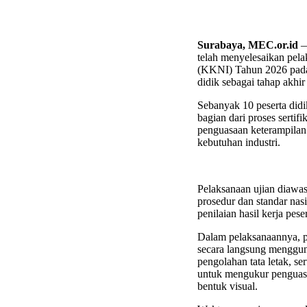
Surabaya, MEC.or.id
—
telah menyelesaikan pel
(KKNI) Tahun 2026 pada S
didik sebagai tahap akhir
Sebanyak 10 peserta didi
bagian dari proses serti
penguasaan keterampilan 
kebutuhan industri.
Pelaksanaan ujian diawas
prosedur dan standar nas
penilaian hasil kerja pese
Dalam pelaksanaannya, pe
secara langsung menggun
pengolahan tata letak, se
untuk mengukur penguasa
bentuk visual.