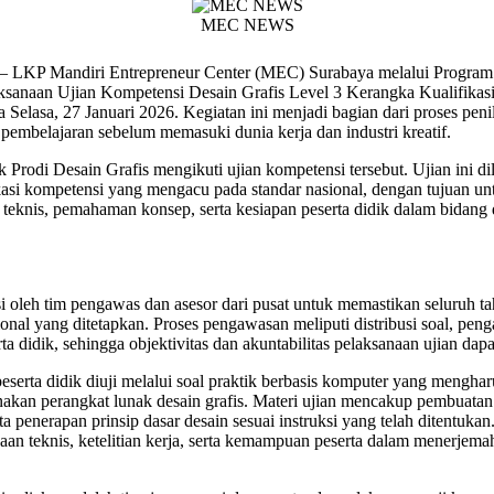
MEC NEWS
 LKP Mandiri Entrepreneur Center (MEC) Surabaya melalui Program 
aksanaan Ujian Kompetensi Desain Grafis Level 3 Kerangka Kualifikasi
elasa, 27 Januari 2026. Kegiatan ini menjadi bagian dari proses peni
 pembelajaran sebelum memasuki dunia kerja dan industri kreatif.
k Prodi Desain Grafis mengikuti ujian kompetensi tersebut. Ujian ini d
fikasi kompetensi yang mengacu pada standar nasional, dengan tujuan 
teknis, pemahaman konsep, serta kesiapan peserta didik dalam bidang d
i oleh tim pengawas dan asesor dari pusat untuk memastikan seluruh ta
ional yang ditetapkan. Proses pengawasan meliputi distribusi soal, pen
rta didik, sehingga objektivitas dan akuntabilitas pelaksanaan ujian dapa
serta didik diuji melalui soal praktik berbasis komputer yang mengha
akan perangkat lunak desain grafis. Materi ujian mencakup pembuatan 
rta penerapan prinsip dasar desain sesuai instruksi yang telah ditentukan
an teknis, ketelitian kerja, serta kemampuan peserta dalam menerjem