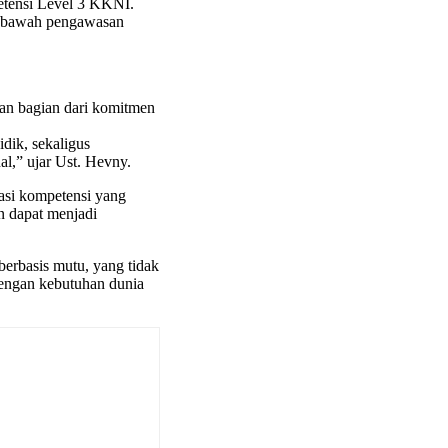
petensi Level 3 KKNI.
 di bawah pengawasan
n bagian dari komitmen
idik, sekaligus
l,” ujar Ust. Hevny.
kasi kompetensi yang
n dapat menjadi
erbasis mutu, yang tidak
 dengan kebutuhan dunia