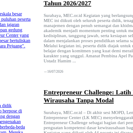
Tahun 2026/2027
Surabaya, MEC.or.id Kegiatan yang berlangsun
MEC ini diikuti oleh seluruh peserta didik, tenag
manajemen dengan penuh semangat dan khidm
akademik menjadi momentum penting untuk me
kedisiplinan, tanggung jawab, serta kesiapan se
dalam menjalankan proses pendidikan selama sa
Melalui kegiatan ini, peserta didik diajak untu
belajar dengan komitmen yang kuat demi merai
karakter yang unggul. Amanat Pembina Apel Pa
Ustadz Hamim ...
16/07/2026
Entrepreneur Challenge: Latih
Wirausaha Tanpa Modal
Surabaya, MEC.or.id – Di akhir sesi MOPD, L
Entrepreneur Center (LK MEC) menyelenggarak
Entrepreneur Challenge sebagai bagian dari pe
penguatan kompetensi dasar kewirausahaan bagi
Kegiatan yang diikuti oleh 44 peserta ini dira