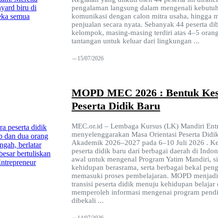
pengalaman langsung dalam mengenali kebutu
komunikasi dengan calon mitra usaha, hingga 
penjualan secara nyata. Sebanyak 44 peserta di
kelompok, masing-masing terdiri atas 4–5 ora
tantangan untuk keluar dari lingkungan ...
15/07/2026
MOPD MEC 2026 : Bentuk Kesi
Peserta Didik Baru
MEC.or.id – Lembaga Kursus (LK) Mandiri Ent
menyelenggarakan Masa Orientasi Peserta Did
Akademik 2026–2027 pada 6–10 Juli 2026 . Kegi
peserta didik baru dari berbagai daerah di Indo
awal untuk mengenal Program Yatim Mandiri, s
kehidupan berasrama, serta berbagai bekal pe
memasuki proses pembelajaran. MOPD menjadi 
transisi peserta didik menuju kehidupan belajar
memperoleh informasi mengenai program pendid
dibekali ...
14/07/2026