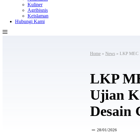
Kuliner
Agribisnis
Keislaman
Hubungi Kami
Home
»
News
»
LKP MEC Su
LKP ME
Ujian K
Desain 
28/01/2026