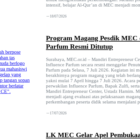
intensif, belajar Al-Qur’an di MEC menjadi mome
18/07/2026
Program Magang Pesdik MEC d
Parfum Resmi Ditutup
Surabaya, MEC.or.id – Mandiri Entrepreneur C
Influence Parfum secara resmi menggelar Penu
Parfum pada Selasa, 7 Juli 2026. Kegiatan ini 
berakhirnya program magang yang telah berlang
yakni mulai 7 April hingga 7 Juli 2026. Acara p
perwakilan Influence Parfum, Bapak Zulfi, ser
Mandiri Entrepreneur Center, Ustadz Hamim. M
menjadi ajang evaluasi atas pelaksanaan magan
perkembangan peserta didik selama menjalani p
17/07/2026
LK MEC Gelar Apel Pembuka