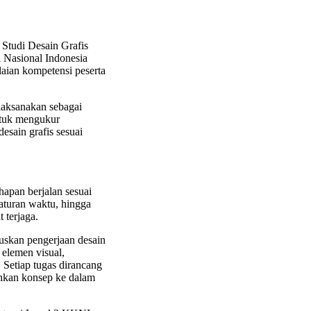
Studi Desain Grafis
 Nasional Indonesia
laian kompetensi peserta
ilaksanakan sebagai
untuk mengukur
esain grafis sesuai
hapan berjalan sesuai
gaturan waktu, hingga
t terjaga.
ruskan pengerjaan desain
elemen visual,
. Setiap tugas dirancang
ahkan konsep ke dalam