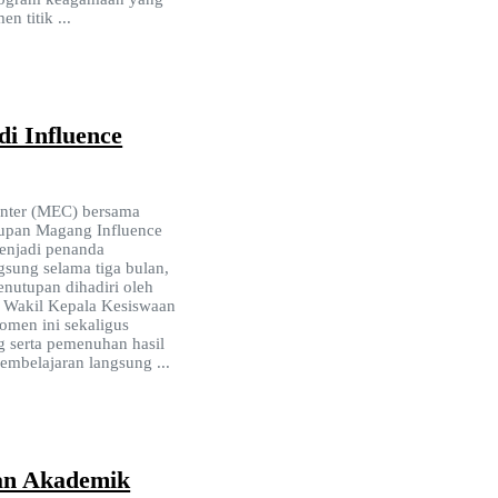
n titik ...
i Influence
enter (MEC) bersama
tupan Magang Influence
menjadi penanda
sung selama tiga bulan,
enutupan dihadiri oleh
ta Wakil Kepala Kesiswaan
omen ini sekaligus
g serta pemenuhan hasil
embelajaran langsung ...
an Akademik