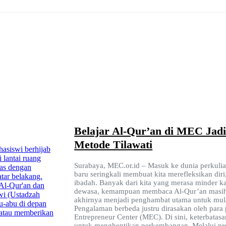
Belajar Al-Qur’an di MEC Jad
Metode Tilawati
Surabaya, MEC.or.id – Masuk ke dunia perkuli
baru seringkali membuat kita merefleksikan dir
ibadah. Banyak dari kita yang merasa minder ka
dewasa, kemampuan membaca Al-Qur’an masih t
akhirnya menjadi penghambat utama untuk mulai
Pengalaman berbeda justru dirasakan oleh para 
Entrepreneur Center (MEC). Di sini, keterbatas
untuk menghentikan perkembangan. Melalui p