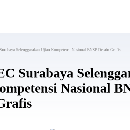
rabaya Selenggarakan Ujian Kompetensi Nasional BNSP Desain Grafis
C Surabaya Selengga
ompetensi Nasional B
Grafis