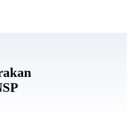
rakan
NSP