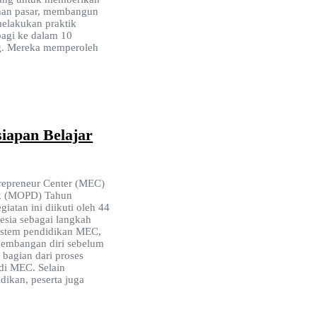
han pasar, membangun
melakukan praktik
bagi ke dalam 10
ng. Mereka memperoleh
apan Belajar
repreneur Center (MEC)
ik (MOPD) Tahun
atan ini diikuti oleh 44
nesia sebagai langkah
istem pendidikan MEC,
ngembangan diri sebelum
bagian dari proses
 di MEC. Selain
ikan, peserta juga