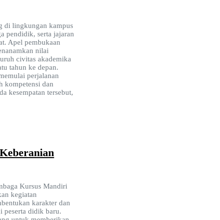
g di lingkungan kampus
a pendidik, serta jajaran
at. Apel pembukaan
nanamkan nilai
luruh civitas akademika
tu tahun ke depan.
k memulai perjalanan
h kompetensi dan
da kesempatan tersebut,
 Keberanian
embaga Kursus Mandiri
an kegiatan
mbentukan karakter dan
 peserta didik baru.
ncang untuk memberikan