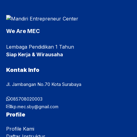
diri sebelum memasuki proses pembelajaran. MOPD
menjadi bagian dari proses transisi peserta didik menuju
kehidupan belajar di MEC. Selain memperoleh informasi
mengenai program pendidikan, peserta juga dibekali ...
We Are MEC
Lembaga Pendidikan 1 Tahun
Siap Kerja & Wirausaha
Kontak Info
Jl. Jambangan No.70 Kota Surabaya
085708020003
lkp.mec.sby@gmail.com
Profile
Profile Kami
Daftar Instruktur