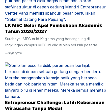
oleh perwakilan Influence Parfum, Bapak Zulfi, serta Wakil
Kepala Kesiswaan Mandiri Entrepreneur Center, Ustadz
Hamim. Momen ini sekaligus menjadi ajang evaluasi atas
pelaksanaan magang serta pemenuhan hasil perkembangan
LK MEC Gelar Apel Pembukaan Akademik
peserta didik selama menjalani pembelajaran langsung ...
Tahun 2026/2027
Surabaya, MEC.or.id Kegiatan yang berlangsung di
lingkungan kampus MEC ini diikuti oleh seluruh peserta
didik, tenaga pendidik, serta jajaran manajemen dengan
16/07/2026
penuh semangat dan khidmat. Apel pembukaan akademik
menjadi momentum penting untuk menanamkan nilai
kedisiplinan, tanggung jawab, serta kesiapan seluruh civitas
akademika dalam menjalankan proses pendidikan selama
satu tahun ke depan. Melalui kegiatan ini, peserta didik
diajak untuk memulai perjalanan belajar dengan komitmen
yang kuat demi meraih kompetensi dan karakter yang
unggul. Amanat Pembina Apel Pada kesempatan tersebut,
Entrepreneur Challenge: Latih Keberanian
Ustadz Hamim ...
Wirausaha Tanpa Modal