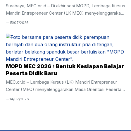
Surabaya, MEC.or.id – Di akhir sesi MOPD, Lembaga Kursus
Mandiri Entrepreneur Center (LK MEC) menyelenggarakan
kegiatan Entrepreneur Challenge sebagai bagian dari
15/07/2026
pembentukan karakter dan penguatan kompetensi dasar
kewirausahaan bagi peserta didik baru. Kegiatan yang diikuti
oleh 44 peserta ini dirancang untuk memberikan
pengalaman langsung dalam mengenali kebutuhan pasar,
membangun komunikasi dengan calon mitra usaha, hingga
melakukan praktik penjualan secara nyata. Sebanyak 44
MOPD MEC 2026 : Bentuk Kesiapan Belajar
peserta dibagi ke dalam 10 kelompok, masing-masing
Peserta Didik Baru
terdiri atas 4–5 orang. Mereka memperoleh tantangan
MEC.or.id – Lembaga Kursus (LK) Mandiri Entrepreneur
untuk keluar dari lingkungan ...
Center (MEC) menyelenggarakan Masa Orientasi Peserta
Didik (MOPD) Tahun Akademik 2026–2027 pada 6–10 Juli
14/07/2026
2026 . Kegiatan ini diikuti oleh 44 peserta didik baru dari
berbagai daerah di Indonesia sebagai langkah awal untuk
mengenal Program Yatim Mandiri, sistem pendidikan MEC,
kehidupan berasrama, serta berbagai bekal pengembangan