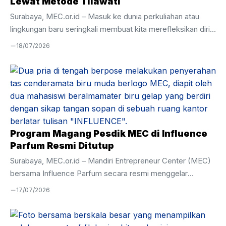
Lewat Metode Tilawati
Surabaya, MEC.or.id – Masuk ke dunia perkuliahan atau
lingkungan baru seringkali membuat kita merefleksikan diri,
termasuk dalam urusan ibadah. Banyak dari kita yang
18/07/2026
merasa minder karena di usia remaja atau dewasa,
kemampuan membaca Al-Qur’an masih terbata-bata. Rasa
malu akhirnya menjadi penghambat utama untuk mulai
belajar lagi. Pengalaman berbeda justru dirasakan oleh para
peserta di Mandiri Entrepreneur Center (MEC). Di sini,
keterbatasan masa lalu bukan alasan untuk menghentikan
perkembangan. Melalui program keagamaan yang intensif,
Program Magang Pesdik MEC di Influence
belajar Al-Qur’an di MEC menjadi momen titik ...
Parfum Resmi Ditutup
Surabaya, MEC.or.id – Mandiri Entrepreneur Center (MEC)
bersama Influence Parfum secara resmi menggelar
Penutupan Magang Influence Parfum pada Selasa, 7 Juli
17/07/2026
2026. Kegiatan ini menjadi penanda berakhirnya program
magang yang telah berlangsung selama tiga bulan, yakni
mulai 7 April hingga 7 Juli 2026. Acara penutupan dihadiri