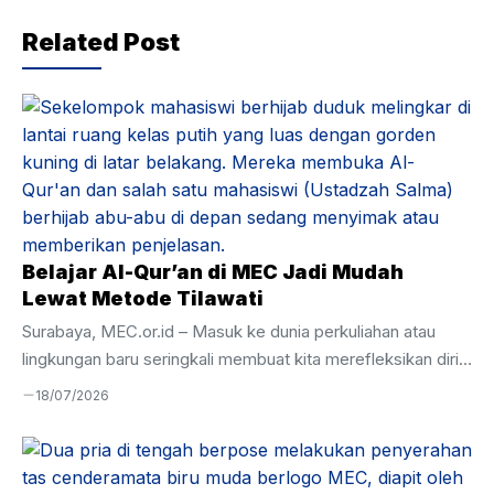
Related Post
Belajar Al-Qur’an di MEC Jadi Mudah
Lewat Metode Tilawati
Surabaya, MEC.or.id – Masuk ke dunia perkuliahan atau
lingkungan baru seringkali membuat kita merefleksikan diri,
termasuk dalam urusan ibadah. Banyak dari kita yang
18/07/2026
merasa minder karena di usia remaja atau dewasa,
kemampuan membaca Al-Qur’an masih terbata-bata. Rasa
malu akhirnya menjadi penghambat utama untuk mulai