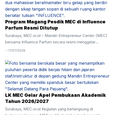
belajar lagi. Pengalaman berbeda justru dirasakan oleh para
peserta di Mandiri Entrepreneur Center (MEC). Di sini,
keterbatasan masa lalu bukan alasan untuk menghentikan
perkembangan. Melalui program keagamaan yang intensif,
Program Magang Pesdik MEC di Influence
belajar Al-Qur’an di MEC menjadi momen titik ...
Parfum Resmi Ditutup
Surabaya, MEC.or.id – Mandiri Entrepreneur Center (MEC)
bersama Influence Parfum secara resmi menggelar
Penutupan Magang Influence Parfum pada Selasa, 7 Juli
17/07/2026
2026. Kegiatan ini menjadi penanda berakhirnya program
magang yang telah berlangsung selama tiga bulan, yakni
mulai 7 April hingga 7 Juli 2026. Acara penutupan dihadiri
oleh perwakilan Influence Parfum, Bapak Zulfi, serta Wakil
Kepala Kesiswaan Mandiri Entrepreneur Center, Ustadz
Hamim. Momen ini sekaligus menjadi ajang evaluasi atas
pelaksanaan magang serta pemenuhan hasil perkembangan
LK MEC Gelar Apel Pembukaan Akademik
peserta didik selama menjalani pembelajaran langsung ...
Tahun 2026/2027
Surabaya, MEC.or.id Kegiatan yang berlangsung di