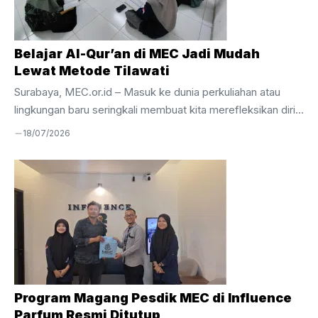
Belajar Al-Qur’an di MEC Jadi Mudah
Lewat Metode Tilawati
Surabaya, MEC.or.id – Masuk ke dunia perkuliahan atau
lingkungan baru seringkali membuat kita merefleksikan diri,
termasuk dalam urusan ibadah. Banyak dari kita yang
18/07/2026
merasa minder karena di usia remaja atau dewasa,
kemampuan membaca Al-Qur’an masih terbata-bata. Rasa
malu akhirnya menjadi penghambat utama untuk mulai
belajar lagi. Pengalaman berbeda justru dirasakan oleh para
peserta di Mandiri Entrepreneur Center (MEC). Di sini,
keterbatasan masa lalu bukan alasan untuk menghentikan
perkembangan. Melalui program keagamaan yang intensif,
belajar Al-Qur’an di MEC menjadi momen titik ...
Program Magang Pesdik MEC di Influence
Parfum Resmi Ditutup