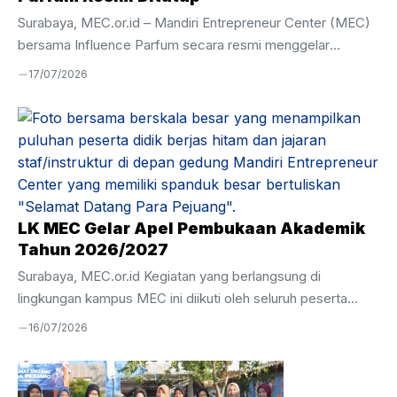
Surabaya, MEC.or.id – Mandiri Entrepreneur Center (MEC)
bersama Influence Parfum secara resmi menggelar
Penutupan Magang Influence Parfum pada Selasa, 7 Juli
17/07/2026
2026. Kegiatan ini menjadi penanda berakhirnya program
magang yang telah berlangsung selama tiga bulan, yakni
mulai 7 April hingga 7 Juli 2026. Acara penutupan dihadiri
oleh perwakilan Influence Parfum, Bapak Zulfi, serta Wakil
Kepala Kesiswaan Mandiri Entrepreneur Center, Ustadz
Hamim. Momen ini sekaligus menjadi ajang evaluasi atas
pelaksanaan magang serta pemenuhan hasil perkembangan
LK MEC Gelar Apel Pembukaan Akademik
peserta didik selama menjalani pembelajaran langsung ...
Tahun 2026/2027
Surabaya, MEC.or.id Kegiatan yang berlangsung di
lingkungan kampus MEC ini diikuti oleh seluruh peserta
didik, tenaga pendidik, serta jajaran manajemen dengan
16/07/2026
penuh semangat dan khidmat. Apel pembukaan akademik
menjadi momentum penting untuk menanamkan nilai
kedisiplinan, tanggung jawab, serta kesiapan seluruh civitas