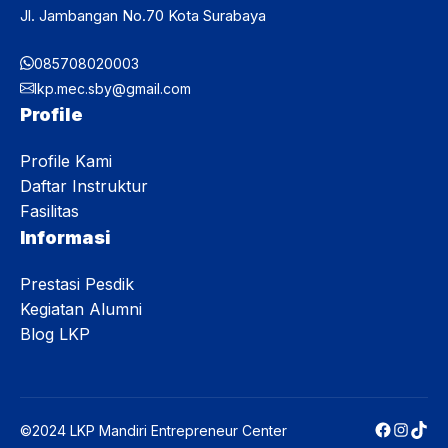
Jl. Jambangan No.70 Kota Surabaya
085708020003
lkp.mec.sby@gmail.com
Profile
Profile Kami
Daftar Instruktur
Fasilitas
Informasi
Prestasi Pesdik
Kegiatan Alumni
Blog LKP
Faceboo
Instag
TikT
©2024 LKP Mandiri Entrepreneur Center