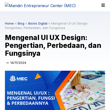
Skip
to
content
Home
»
Blog
»
Bisnis Digital
»
Mengenal UI UX Design:
Pengertian, Perbedaan, dan Fungsinya
Mengenal UI UX Design:
Pengertian, Perbedaan, dan
Fungsinya
14/11/2024