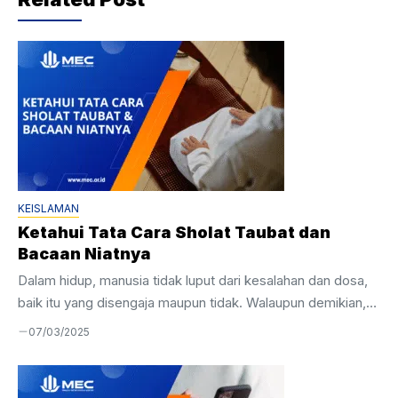
KEISLAMAN
Ketahui Tata Cara Sholat Taubat dan
Bacaan Niatnya
Dalam hidup, manusia tidak luput dari kesalahan dan dosa,
baik itu yang disengaja maupun tidak. Walaupun demikian,
Allah SWT selalu membuka pintu rahmat bagi umatnya
07/03/2025
untuk bertaubat. Salah satu caranya yaitu dengan
melaksanakan tata cara sholat taubat dengan sungguh-
sungguh. Hal ini menunjukkan bahwa, seseorang yang